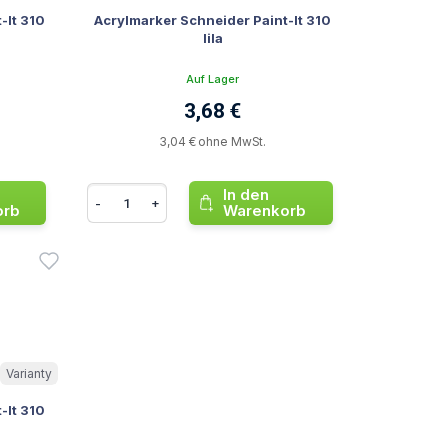
-It 310
Acrylmarker Schneider Paint-It 310
lila
r
Auf Lager
3,68 €
3,04 € ohne MwSt.
In den
-
+
orb
Warenkorb
Varianty
-It 310