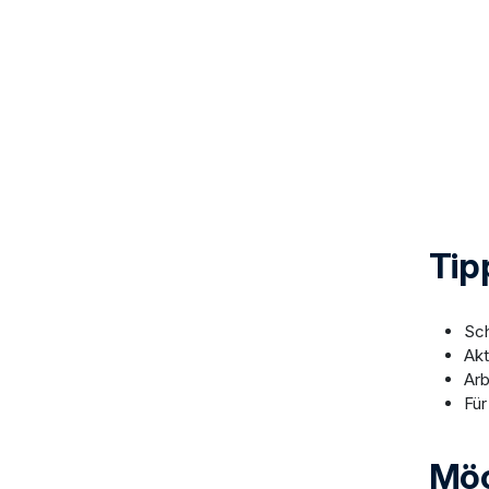
Tip
Sch
Akt
Arb
Für
Möc