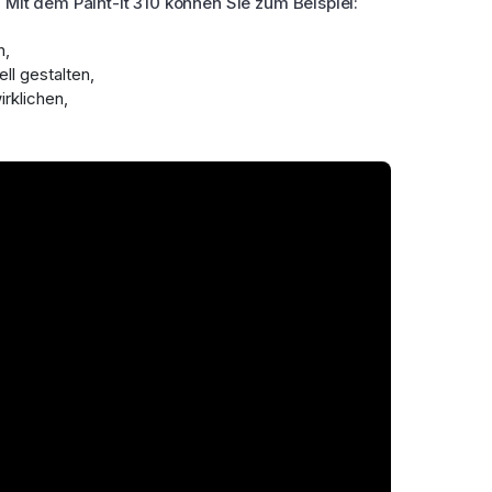
 Mit dem Paint-It 310 können Sie zum Beispiel:
n,
ll gestalten,
rklichen,