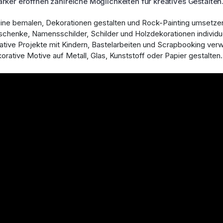
rker eröffnen zahlreiche Möglichkeiten für kreatives Gestalten.
ine bemalen, Dekorationen gestalten und Rock-Painting umsetze
chenke, Namensschilder, Schilder und Holzdekorationen individue
ative Projekte mit Kindern, Bastelarbeiten und Scrapbooking verwi
orative Motive auf Metall, Glas, Kunststoff oder Papier gestalten.