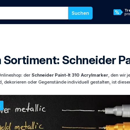
 oder eine Kategorie für die Suche in unserem Online-Shop ein
Tr
Suchen
pr
 Sortiment: Schneider Pa
Onlineshop: der
Schneider Paint-It 310 Acrylmarker
, den wir 
d, dekorieren oder Gegenstände individuell gestalten, ist dieser
t