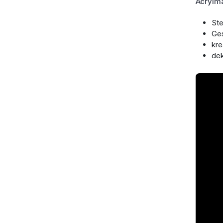
Acrylma
Ste
Ges
kre
dek