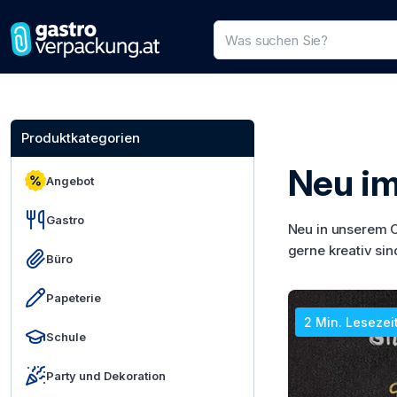
Produktsuche
Geben Sie einen Produktnamen
Produktkategorien
Neu im
Angebot
Gastro
Neu in unserem 
gerne kreativ sin
Büro
Papeterie
2 Min. Lesezei
Schule
Party und Dekoration