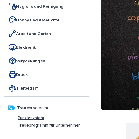
Hygiene und Reinigung
Hobby und Kreativität
Arbeit und Garten
Elektronik
Verpackungen
Druck
Tierbedarf
Treue
programm
Punktesystem
Treueprogramm für Unternehmer