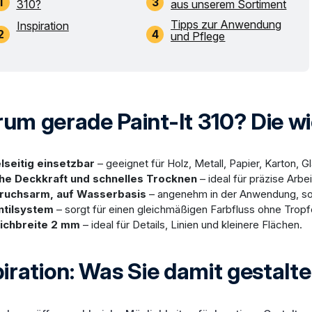
310?
aus unserem Sortiment
Tipps zur Anwendung
Inspiration
und Pflege
um gerade Paint-It 310? Die wi
lseitig einsetzbar
– geeignet für Holz, Metall, Papier, Karton, G
he Deckkraft und schnelles Trocknen
– ideal für präzise Arbe
ruchsarm, auf Wasserbasis
– angenehm in der Anwendung, sow
ntilsystem
– sorgt für einen gleichmäßigen Farbfluss ohne Tropf
richbreite 2 mm
– ideal für Details, Linien und kleinere Flächen.
piration: Was Sie damit gestalt