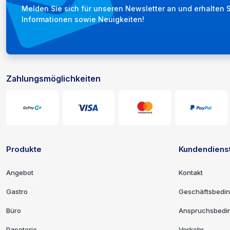
Melden Sie sich für unseren Newsletter an und erhalten S
Newsletter
Informationen sowie Neuigkeiten!
Zahlungsmöglichkeiten
Zahlungs- und Liefermöglichke
Produkte
Kundendiens
Links und Kontaktinformatione
Angebot
Kontakt
Gastro
Geschäftsbedi
Büro
Anspruchsbedi
Papeterie
Verkehr