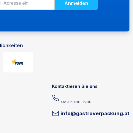
Anmelden
E-Mail-Adresse für den Newsletter
Geben Sie Ihre E-Mail-Adresse für den Empfang von 
ichkeiten
Kontaktieren Sie uns
Mo-Fr 8:00-15:00
info@gastroverpackung.at