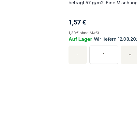
beträgt 57 g/m2. Eine Mischun
1,57
€
Aktueller Produktpreis
1,30 € ohne MwSt.
Auf Lager
|
Wir liefern 12.08.2
Produktkauf
Produktmenge
Geben Sie die gewünschte Produ
-
+