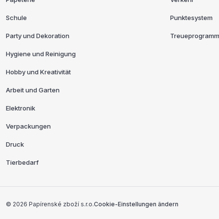
Schule
Punktesystem
Party und Dekoration
Treueprogramm 
Hygiene und Reinigung
Hobby und Kreativität
Arbeit und Garten
Elektronik
Verpackungen
Druck
Tierbedarf
Copyright und Entwickler
© 2026 Papírenské zboží s.r.o.
Cookie-Einstellungen ändern