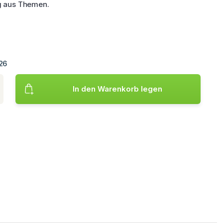
g aus Themen.
026
ktmenge ein. Mindestmenge ist 1. Verwenden Sie Pfeile oder Sc
In den Warenkorb legen
Fügt das Produkt hinzu Alltags-Geschenkpapier 2 x 0,7 m, 