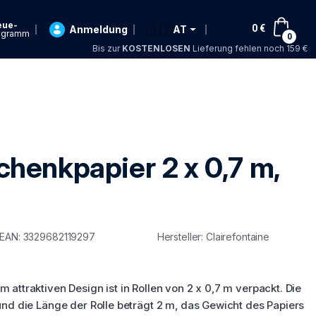
eue-
🇦🇹
0
€
Anmeldung
AT
ogramm
0
Bis zur
KOSTENLOSEN
Lieferung fehlen noch 159 €
ung
chenkpapier 2 x 0,7 m,
EAN: 3329682119297
Hersteller: Clairefontaine
 attraktiven Design ist in Rollen von 2 x 0,7 m verpackt. Die
und die Länge der Rolle beträgt 2 m, das Gewicht des Papiers