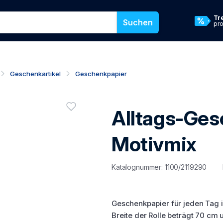
 oder eine Kategorie für die Suche in unserem Online-Shop ein
Tr
Suchen
pr
Geschenkartikel
Geschenkpapier
Produktbewert
Alltags-Ges
Anmeldung erforderlich
Motivmix
Katalognummer: 1100/2119290
Geschenkpapier für jeden Tag im
Breite der Rolle beträgt 70 cm 