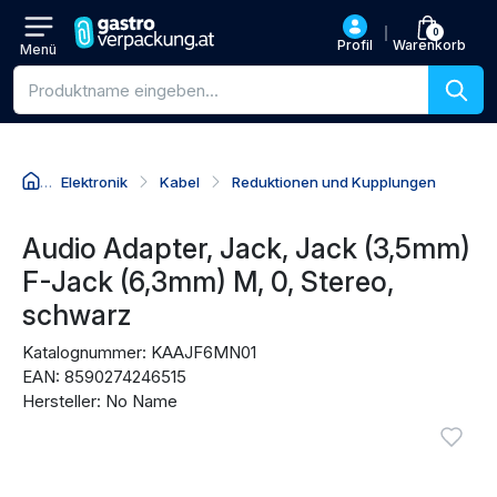
0
Profil
Warenkorb
Menü
Produktsuche
Elektronik
Kabel
Reduktionen und Kupplungen
Zum Produktnamen
Zum Preis
Zu den Kaufaktionen
Zu den Bewertungen
Audio Adapter, Jack, Jack (3,5mm)
F-Jack (6,3mm) M, 0, Stereo,
schwarz
Katalognummer: KAAJF6MN01
EAN: 8590274246515
Hersteller: No Name
Produktbilder
Anmel