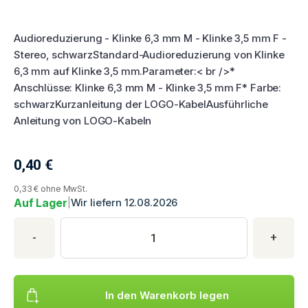
Audioreduzierung - Klinke 6,3 mm M - Klinke 3,5 mm F -
Stereo, schwarzStandard-Audioreduzierung von Klinke
6,3 mm auf Klinke 3,5 mm.Parameter:< br />*
Anschlüsse: Klinke 6,3 mm M - Klinke 3,5 mm F* Farbe:
schwarzKurzanleitung der LOGO-KabelAusführliche
Anleitung von LOGO-Kabeln
0,40
€
Aktueller Produktpreis
0,33 € ohne MwSt.
Auf Lager
|
Wir liefern 12.08.2026
Produktkauf
Produktmenge
Geben Sie die gewünschte Produktmenge ein. Mindestmenge is
-
+
In den Warenkorb legen
Fügt das Produkt hinzu Audio Adapter, Jack, Jack (3,5mm) F