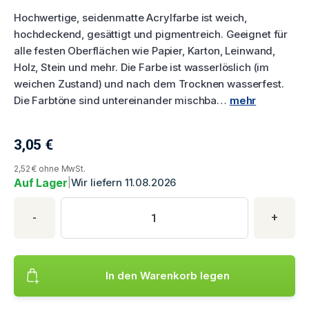
Hochwertige, seidenmatte Acrylfarbe ist weich,
hochdeckend, gesättigt und pigmentreich. Geeignet für
alle festen Oberflächen wie Papier, Karton, Leinwand,
Holz, Stein und mehr. Die Farbe ist wasserlöslich (im
weichen Zustand) und nach dem Trocknen wasserfest.
Die Farbtöne sind untereinander mischba…
mehr
3,05
€
Aktueller Produktpreis
2,52 € ohne MwSt.
Auf Lager
|
Wir liefern 11.08.2026
Produktkauf
Produktmenge
Geben Sie die gewünschte Produktmenge ein. Mindestmenge is
-
+
In den Warenkorb legen
Fügt das Produkt hinzu Cadence Premium Acrylfarben 70 ml, 