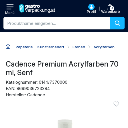
0
Profil
Warenkorb
Menü
Produktsuche
Papeterie
Künstlerbedarf
Farben
Acrylfarben
Zum Produktnamen
Zum Preis
Zu den Kaufaktionen
Zu den Bewertungen
Cadence Premium Acrylfarben 70
ml, Senf
Katalognummer: 0144/7370000
EAN: 8699036723384
Hersteller: Cadence
Produktbilder
Anmel