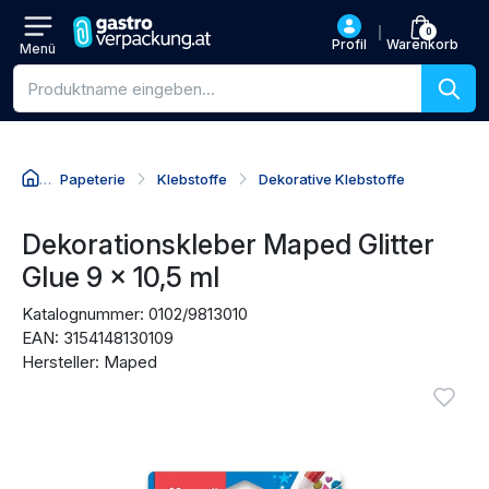
0
Profil
Warenkorb
Menü
Produktsuche
Papeterie
Klebstoffe
Dekorative Klebstoffe
Zum Produktnamen
Zum Preis
Zu den Kaufaktionen
Zu den Bewertungen
Dekorationskleber Maped Glitter
Glue 9 x 10,5 ml
Katalognummer: 0102/9813010
EAN: 3154148130109
Hersteller: Maped
Produktbilder
Anmel