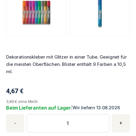
Produktbewertung
Dekorationskleber mit Glitzer in einer Tube. Geeignet für
die meisten Oberflächen. Blister enthält 9 Farben a 10,5
ml.
4,67
€
Aktueller Produktpreis
3,86 € ohne MwSt.
Beim Lieferanten auf Lager
|
Wir liefern 13.08.2026
Produktkauf
Produktmenge
Geben Sie die gewünschte Produktmenge ein. Mindestmenge is
-
+