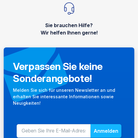
Sie brauchen Hilfe?
Wir helfen Ihnen gerne!
Verpassen Sie keine
Sonderangebote!
Newsletter
Melden Sie sich für unseren Newsletter an und
erhalten Sie interessante Informationen sowie
Neuigkeiten!
Anmelden
E-Mail-Adresse für den Newslet
Geben Sie Ihre E-Mail-Adresse 