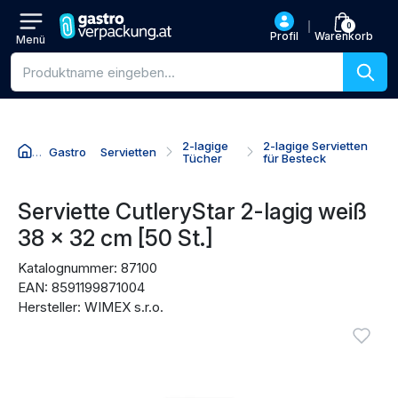
0
Profil
Warenkorb
Menü
Produktsuche
2-lagige
2-lagige Servietten
Gastro
Servietten
Tücher
für Besteck
Zum Produktnamen
Zum Preis
Zu den Kaufaktionen
Zu den Bewertungen
Serviette CutleryStar 2-lagig weiß
38 x 32 cm [50 St.]
Katalognummer: 87100
EAN: 8591199871004
Hersteller: WIMEX s.r.o.
Produktbilder
Anmel