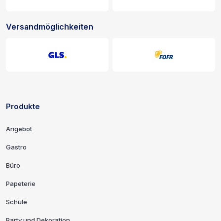
Versandmöglichkeiten
Produkte
Links und Kontaktinformationen
Angebot
Gastro
Büro
Papeterie
Schule
Party und Dekoration