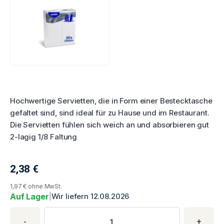
Produktbewertung
Hochwertige Servietten, die in Form einer Bestecktasche
gefaltet sind, sind ideal für zu Hause und im Restaurant.
Die Servietten fühlen sich weich an und absorbieren gut
2-lagig 1/8 Faltung
2,38
€
Aktueller Produktpreis
1,97 € ohne MwSt.
Auf Lager
|
Wir liefern 12.08.2026
Produktkauf
Produktmenge
Geben Sie die gewünschte Produktmenge ein. Mindestmenge is
-
+