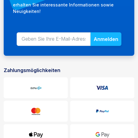
erhalten Sie interessante Informationen sowie
Neuigkeiten!
Anmelden
E-Mail-Adresse für den Newslet
Geben Sie Ihre E-Mail-Adresse 
Zahlungsmöglichkeiten
Zahlungs- und Liefermöglichkeiten