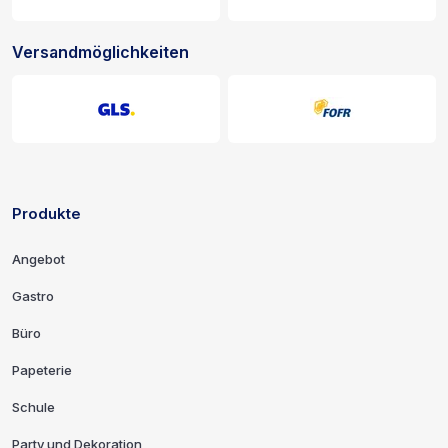
Versandmöglichkeiten
Produkte
Links und Kontaktinformationen
Angebot
Gastro
Büro
Papeterie
Schule
Party und Dekoration