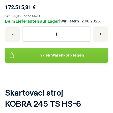
172.515,81
€
Aktueller Produktpreis
142.575,05 € ohne MwSt.
Beim Lieferanten auf Lager
|
Wir liefern 12.08.2026
Produktkauf
Produktmenge
Geben Sie die gewünschte Produktmenge ein. Mindestmenge is
-
+
In den Warenkorb legen
Fügt das Produkt hinzu Skartovací stroj KOBRA 245 TS HS-6 
Skartovací stroj
KOBRA 245 TS HS-6