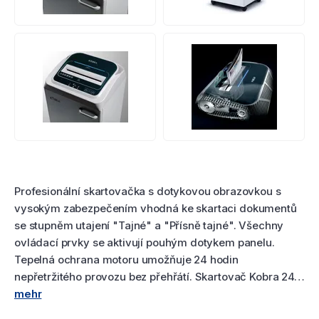
Produktbewertung
Profesionální skartovačka s dotykovou obrazovkou s
vysokým zabezpečením vhodná ke skartaci dokumentů
se stupněm utajení "Tajné" a "Přísně tajné". Všechny
ovládací prvky se aktivují pouhým dotykem panelu.
Tepelná ochrana motoru umožňuje 24 hodin
nepřetržitého provozu bez přehřátí. Skartovač Kobra 24…
mehr