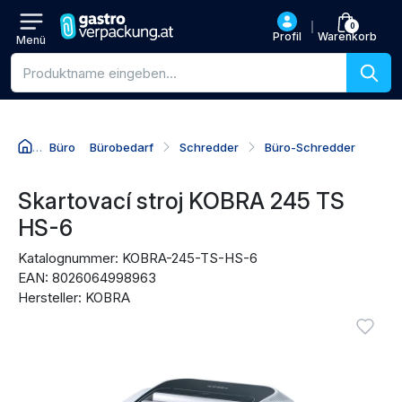
0
Profil
Warenkorb
Menü
Produktsuche
Büro
Bürobedarf
Schredder
Büro-Schredder
Zum Produktnamen
Zum Preis
Zu den Kaufaktionen
Zu den Bewertungen
Skartovací stroj KOBRA 245 TS
HS-6
Katalognummer: KOBRA-245-TS-HS-6
EAN: 8026064998963
Hersteller: KOBRA
Produktbilder
Anmel