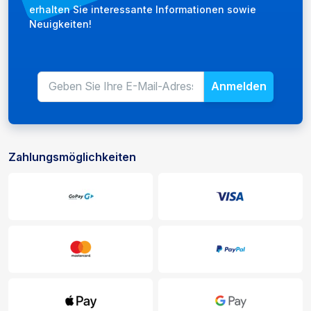
erhalten Sie interessante Informationen sowie
Neuigkeiten!
Anmelden
E-Mail-Adresse für den Newslet
Geben Sie Ihre E-Mail-Adresse 
Zahlungsmöglichkeiten
Zahlungs- und Liefermöglichkeiten