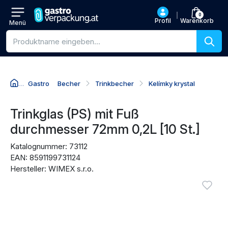
0
Profil
Warenkorb
Menü
Produktsuche
Gastro
Becher
Trinkbecher
Kelímky krystal
Zum Produktnamen
Zum Preis
Zu den Kaufaktionen
Zu den Bewertungen
Trinkglas (PS) mit Fuß
durchmesser 72mm 0,2L [10 St.]
Katalognummer: 73112
EAN: 8591199731124
Hersteller: WIMEX s.r.o.
Produktbilder
Anmel