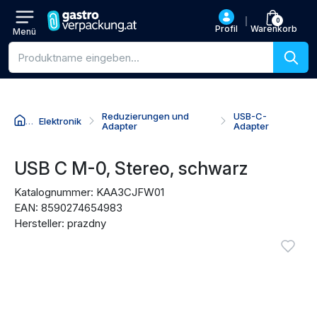
0
Profil
Warenkorb
Menü
Produktsuche
Reduzierungen und
USB-C-
Elektronik
Adapter
Adapter
Zum Produktnamen
Zum Preis
Zu den Kaufaktionen
Zu den Bewertungen
USB C M-0, Stereo, schwarz
Katalognummer: KAA3CJFW01
EAN: 8590274654983
Hersteller: prazdny
Produktbilder
Anmel