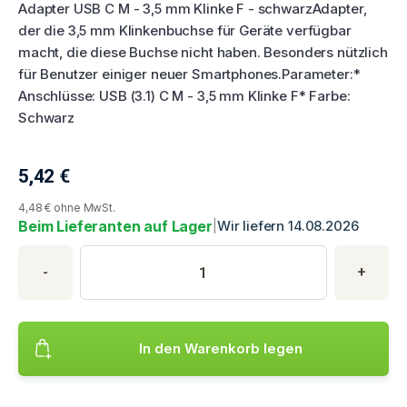
Adapter USB C M - 3,5 mm Klinke F - schwarzAdapter,
der die 3,5 mm Klinkenbuchse für Geräte verfügbar
macht, die diese Buchse nicht haben. Besonders nützlich
für Benutzer einiger neuer Smartphones.Parameter:*
Anschlüsse: USB (3.1) C M - 3,5 mm Klinke F* Farbe:
Schwarz
5,42
€
Aktueller Produktpreis
4,48 € ohne MwSt.
Beim Lieferanten auf Lager
|
Wir liefern 14.08.2026
Produktkauf
Produktmenge
Geben Sie die gewünschte Produktmenge ein. Mindestmenge is
-
+
In den Warenkorb legen
Fügt das Produkt hinzu USB C M-0, Stereo, schwarz in den W