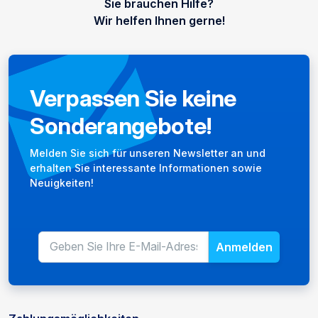
Sie brauchen Hilfe?
Wir helfen Ihnen gerne!
Verpassen Sie keine
Sonderangebote!
Newsletter
Melden Sie sich für unseren Newsletter an und
erhalten Sie interessante Informationen sowie
Neuigkeiten!
Anmelden
E-Mail-Adresse für den Newslet
Geben Sie Ihre E-Mail-Adresse 