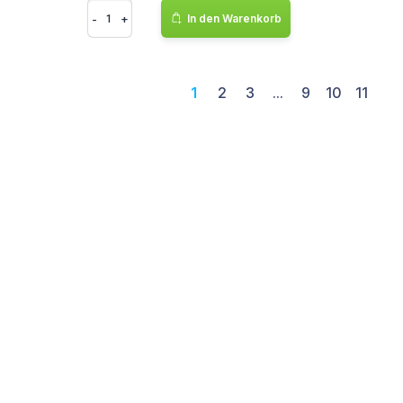
-
+
In den Warenkorb
1
2
3
...
9
10
11