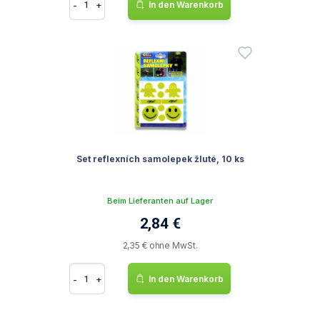
-
+
In den Warenkorb
Set reflexních samolepek žluté, 10 ks
Beim Lieferanten auf Lager
2,84 €
2,35 € ohne MwSt.
-
+
In den Warenkorb