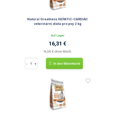
Natural Greatness HEPATIC-CARDIAC
veterinární dieta pro psy 2 kg
Auf Lager
16,31 €
14,56 € ohne MwSt.
-
+
In den Warenkorb