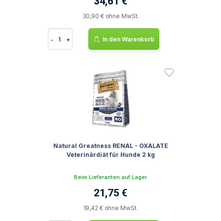
34,61 €
30,90 € ohne MwSt.
-
+
In den Warenkorb
Natural Greatness RENAL - OXALATE
Veterinärdiät für Hunde 2 kg
Beim Lieferanten auf Lager
21,75 €
19,42 € ohne MwSt.