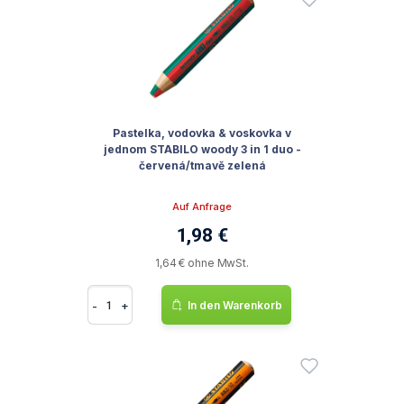
Pastelka, vodovka & voskovka v
jednom STABILO woody 3 in 1 duo -
červená/tmavě zelená
Auf Anfrage
1,98 €
1,64 € ohne MwSt.
-
+
In den Warenkorb