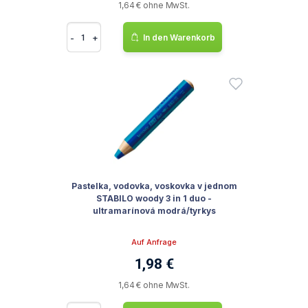
1,64 € ohne MwSt.
-
+
In den Warenkorb
Pastelka, vodovka, voskovka v jednom
STABILO woody 3 in 1 duo -
ultramarínová modrá/tyrkys
Auf Anfrage
1,98 €
1,64 € ohne MwSt.