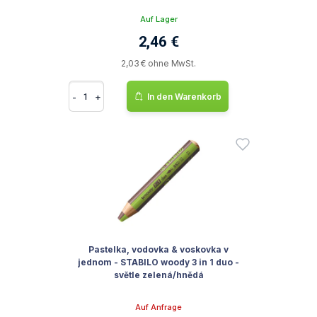
Auf Lager
2,46 €
2,03 € ohne MwSt.
-
+
In den Warenkorb
Pastelka, vodovka & voskovka v
jednom - STABILO woody 3 in 1 duo -
světle zelená/hnědá
Auf Anfrage