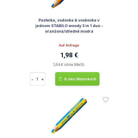
Pastelka, vodovka & voskovka v
jednom STABILO woody 3 in 1 duo -
oranžová/středně modrá
Auf Anfrage
1,98 €
1,64 € ohne MwSt.
-
+
In den Warenkorb