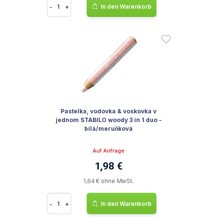
-
+
In den Warenkorb
Pastelka, vodovka & voskovka v
jednom STABILO woody 3 in 1 duo -
bílá/meruňková
Auf Anfrage
1,98 €
1,64 € ohne MwSt.
-
+
In den Warenkorb