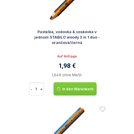
Pastelka, vodovka & voskovka v
jednom STABILO woody 3 in 1 duo -
oranžová/černá
Auf Anfrage
1,98 €
1,64 € ohne MwSt.
-
+
In den Warenkorb