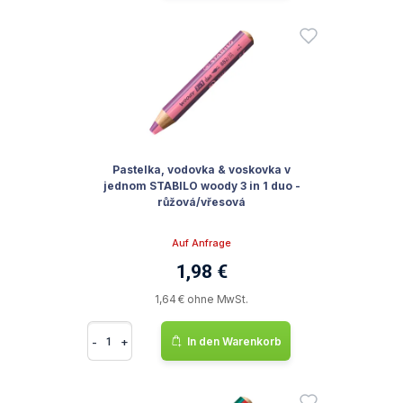
Pastelka, vodovka & voskovka v
jednom STABILO woody 3 in 1 duo -
růžová/vřesová
Auf Anfrage
1,98 €
1,64 € ohne MwSt.
-
+
In den Warenkorb