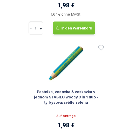
1,98 €
1,64 € ohne MwSt.
-
+
In den Warenkorb
Pastelka, vodovka & voskovka v
jednom STABILO woody 3 in 1 duo -
tyrkysová/světle zelená
Auf Anfrage
1,98 €