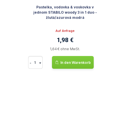
Pastelka, vodovka & voskovka v
jednom STABILO woody 3 in 1 duo -
žlutá/azurová modrá
Auf Anfrage
1,98 €
1,64 € ohne MwSt.
-
+
In den Warenkorb