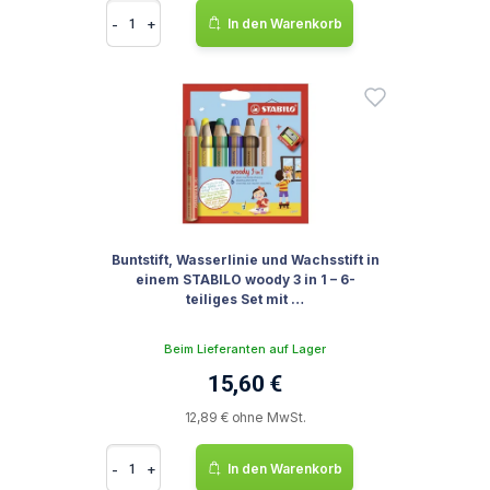
-
+
In den Warenkorb
Buntstift, Wasserlinie und Wachsstift in
einem STABILO woody 3 in 1 – 6-
teiliges Set mit …
Beim Lieferanten auf Lager
15,60 €
12,89 € ohne MwSt.
-
+
In den Warenkorb