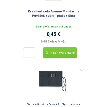
Kreativní sada Avenue Mandarine
Přívěšek k ušití - ptáček Nina
Beim Lieferanten auf Lager
8,45 €
6,98 € ohne MwSt.
-
+
In den Warenkorb
Sada štětců da Vinci Fit Synthetics s