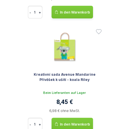
-
+
In den Warenkorb
Kreativní sada Avenue Mandarine
Přívěšek k ušití - koala Riley
Beim Lieferanten auf Lager
8,45 €
6,98 € ohne MwSt.
-
+
In den Warenkorb