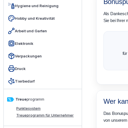
Bonuspu
Hygiene und Reinigung
Als Dankesch
Hobby und Kreativität
Sie bei Ihrer
Arbeit und Garten
Elektronik
für
Verpackungen
Druck
Tierbedarf
Treue
programm
Wer kan
Punktesystem
Das Bonuspun
Treueprogramm für Unternehmer
von unsere