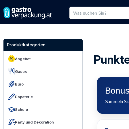
Produktsuche
Geben Sie einen Produktnamen
Produktkategorien
Punkt
Angebot
Gastro
Büro
Bonus
Papeterie
Sammeln Sie 
Schule
Party und Dekoration