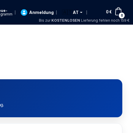
eue-
🇦🇹
0
€
Anmeldung
AT
ogramm
0
Bis zur
KOSTENLOSEN
Lieferung fehlen noch 159 €
ng.