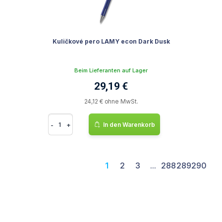
Kuličkové pero LAMY econ Dark Dusk
Beim Lieferanten auf Lager
29,19 €
24,12 € ohne MwSt.
-
+
In den Warenkorb
1
2
3
...
288
289
290