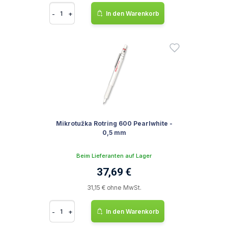
-
+
In den Warenkorb
Mikrotužka Rotring 600 Pearlwhite -
0,5 mm
Beim Lieferanten auf Lager
37,69 €
31,15 € ohne MwSt.
-
+
In den Warenkorb