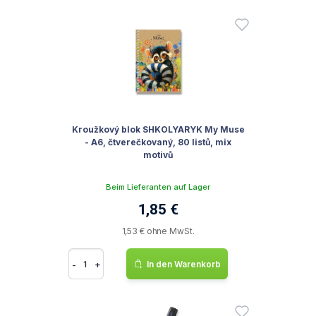
Kroužkový blok SHKOLYARYK My Muse
- A6, čtverečkovaný, 80 listů, mix
motivů
Beim Lieferanten auf Lager
1,85 €
1,53 € ohne MwSt.
-
+
In den Warenkorb