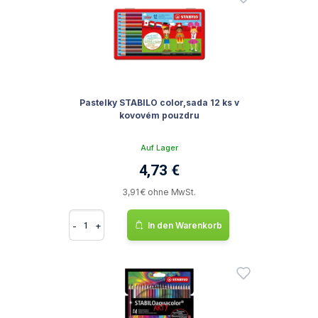
Pastelky STABILO color,sada 12 ks v
kovovém pouzdru
Auf Lager
4,73 €
3,91 € ohne MwSt.
-
+
In den Warenkorb