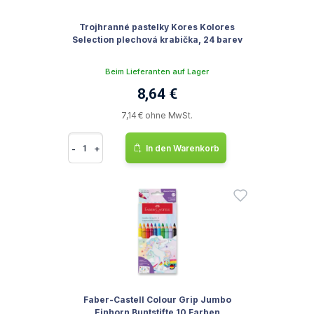
Trojhranné pastelky Kores Kolores
Selection plechová krabička, 24 barev
Beim Lieferanten auf Lager
8,64 €
7,14 € ohne MwSt.
-
+
In den Warenkorb
Faber-Castell Colour Grip Jumbo
Einhorn Buntstifte 10 Farben