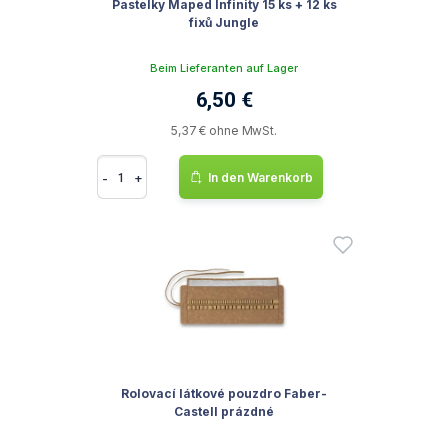
Pastelky Maped Infinity 15 ks + 12 ks
fixů Jungle
Beim Lieferanten auf Lager
6,50 €
5,37 € ohne MwSt.
-
+
In den Warenkorb
Rolovací látkové pouzdro Faber-
Castell prázdné