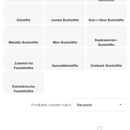
Buntstifte
Gelstifte
Jumbo Buntstifte
Koh-i-Noor Buntstifte
Badewannen-
Metallic Buntstifte
Mini-Buntstifte
Buntstifte
Zubehör für
Spezialbleistifte
Dreikant-Buntstifte
Pastellstifte
Künstlerische
Pastellstifte
Produkte sortiert nach:
Neueste